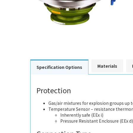
Materials
Specification Options
Protection
Gas/air mixtures for explosion groups up 
Temperature Sensor – resistance thermom
Inherently safe (EEx i)
Pressure Resistant Enclosure (EEx d)