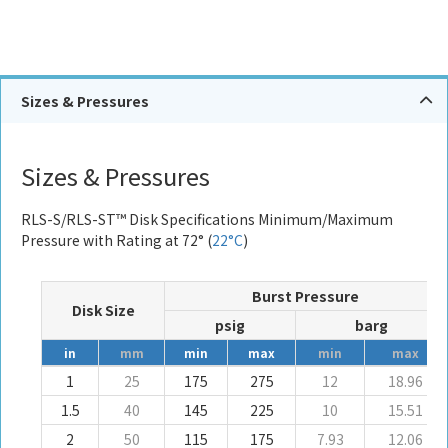
Sizes & Pressures
Sizes & Pressures
RLS-S/RLS-ST™ Disk Specifications Minimum/Maximum
Pressure with Rating at 72° (
22°C
)
Burst Pressure
Disk Size
psig
barg
in
mm
min
max
min
max
1
25
175
275
12
18.96
1.5
40
145
225
10
15.51
2
50
115
175
7.93
12.06