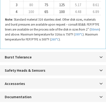
3
80
75
125
5.17
8.61
4
100
65
100
4.48
6.89
Note:
Standard material 316 stainless steel. Other disk sizes, materials
and burst pressures are available upon request – consult BS&B. FEP/PTFE
liners are available on the process side of the disk in sizes from 2” (
50mm
)
and above. Maximum temperature for 316ss is 750°F (
399°C
). Maximum
temperature for FEP/PTFE is 500°F (
260°C
).
Burst Tolerance
Safety Heads & Sensors
Accessories
Documentation