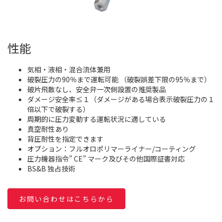
性能
気相・液相・混合流体兼用
破裂圧力の90％まで運転可能 （破裂誤差下限の95％まで）
破片飛散なし、安全弁一次側設置の推奨製品
ダメージ安全率≤１（ダメージがある場合表示破裂圧力の１
倍以下で破裂する）
周期的に圧力変動する運転状況に適している
真空耐性あり
背圧耐性を指定できます
オプション：フルオロポリマーライナー/コーティング
圧力機器指令” CE” マーク及びその他国際証書対応
BS&B 独占技術
お問い合わせはこちらから