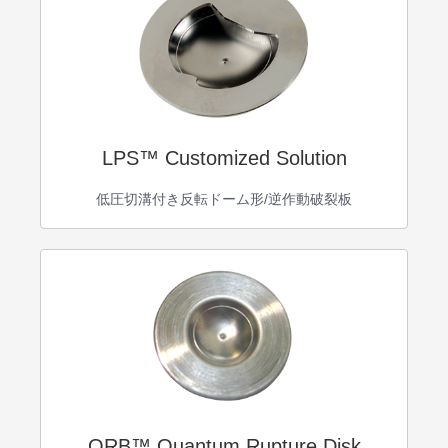
LPS™ Customized Solution
低圧切溝付き反転ドーム形/逆作動破裂板
QRB™ Quantum Rupture Disk