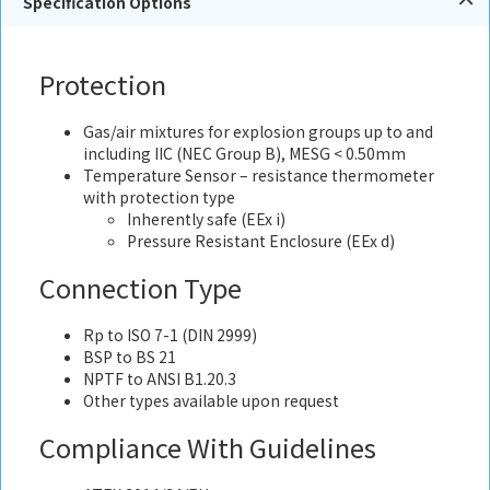
Specification Options
Protection
Gas/air mixtures for explosion groups up to and
including IIC (NEC Group B), MESG < 0.50mm
Temperature Sensor – resistance thermometer
with protection type
Inherently safe (EEx i)
Pressure Resistant Enclosure (EEx d)
Connection Type
Rp to ISO 7-1 (DIN 2999)
BSP to BS 21
NPTF to ANSI B1.20.3
Other types available upon request
Compliance With Guidelines