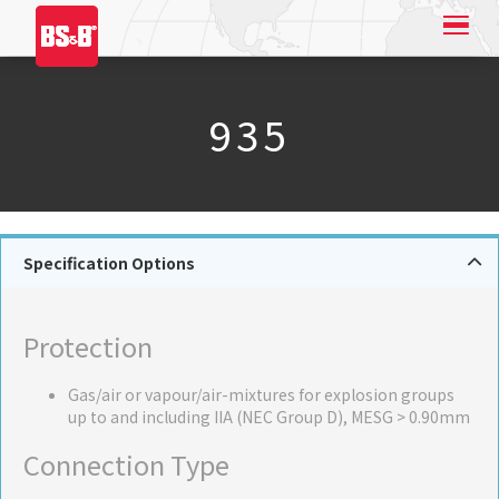
935
Specification Options
Protection
Gas/air or vapour/air-mixtures for explosion groups
up to and including IIA (NEC Group D), MESG > 0.90mm
Connection Type