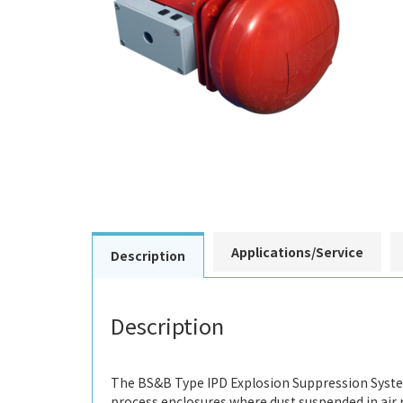
Applications/Service
Description
Description
The BS&B Type IPD Explosion Suppression Syste
process enclosures where dust suspended in air 