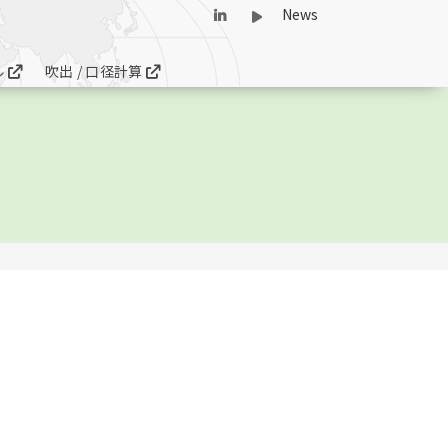
News
ル
吹出 / 口径計算